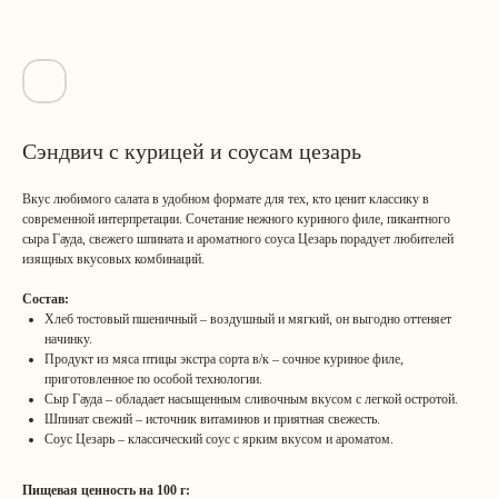
Сэндвич с курицей и соусам цезарь
Вкус любимого салата в удобном формате для тех, кто ценит классику в
современной интерпретации. Сочетание нежного куриного филе, пикантного
сыра Гауда, свежего шпината и ароматного соуса Цезарь порадует любителей
изящных вкусовых комбинаций.
Состав:
Хлеб тостовый пшеничный – воздушный и мягкий, он выгодно оттеняет
начинку.
Продукт из мяса птицы экстра сорта в/к – сочное куриное филе,
приготовленное по особой технологии.
Сыр Гауда – обладает насыщенным сливочным вкусом с легкой остротой.
Шпинат свежий – источник витаминов и приятная свежесть.
Соус Цезарь – классический соус с ярким вкусом и ароматом.
Пищевая ценность на 100 г: